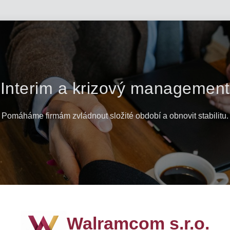
Interim a krizový management
Pomáháme firmám zvládnout složité období a obnovit stabilitu.
Walramcom s.r.o.